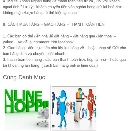
4. Mở tài khoản Nghân hàng để thanh toán tiền từ xa , đối với khách
ngoại tỉnh ” Lưu ý : khách chuyển tiền vào nghân hàng giữ lại hoá đơn –
không nhận được hàng có thể kiện lại shop ”
II. CÁCH MUA HÀNG – GIAO HÀNG – THANH TOÀN TIỀN
1. Các bạn có thể đến nhà để đặt hàng – đặt hàng qua điện thoại –
yahoo….và để lại comment trên facebook .
2. Giao hàng : đến trực tiếp nhà lấy khi hàng về – hoặc shop sẽ Gửi cho
bạn bằng dịch vụ chuyển phát nhanh !
3. thanh toán tiền hàng : các bạn thanh toán trực tiếp tại nhà – hoặc qua
tài khoản nghân hàng .( cách bán hàng online hiệu quả )
Cùng Danh Mục