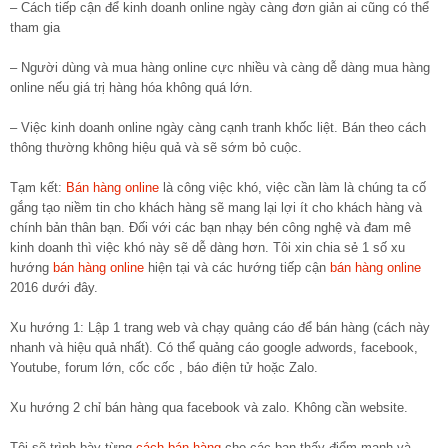
– Cách tiếp cận để kinh doanh online ngày càng đơn giản ai cũng có thể
tham gia
– Người dùng và mua hàng online cực nhiều và càng dễ dàng mua hàng
online nếu giá trị hàng hóa không quá lớn.
– Việc kinh doanh online ngày càng cạnh tranh khốc liệt. Bán theo cách
thông thường không hiệu quả và sẽ sớm bỏ cuộc.
Tạm kết:
Bán hàng online
là công việc khó, việc cần làm là chúng ta cố
gắng tạo niềm tin cho khách hàng sẽ mang lại lợi ít cho khách hàng và
chính bản thân bạn. Đối với các bạn nhạy bén công nghệ và đam mê
kinh doanh thì việc khó này sẽ dễ dàng hơn. Tôi xin chia sẻ 1 số xu
hướng
bán hàng online
hiện tại và các hướng tiếp cận
bán hàng online
2016 dưới đây.
Xu hướng 1: Lập 1 trang web và chạy quảng cáo để bán hàng (cách này
nhanh và hiệu quả nhất). Có thể quảng cáo google adwords, facebook,
Youtube, forum lớn, cốc cốc , báo điện tử hoặc Zalo.
Xu hướng 2 chỉ bán hàng qua facebook và zalo. Không cần website.
Tôi sẽ trình bày từng
cách bán hàng
cho các bạn thấy điểm mạnh và