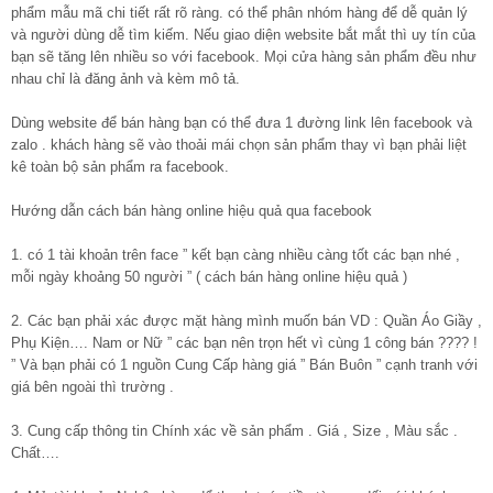
phẩm mẫu mã chi tiết rất rõ ràng. có thể phân nhóm hàng để dễ quản lý
và người dùng dễ tìm kiếm. Nếu giao diện website bắt mắt thì uy tín của
bạn sẽ tăng lên nhiều so với facebook. Mọi cửa hàng sản phẩm đều như
nhau chỉ là đăng ảnh và kèm mô tả.
Dùng website để bán hàng bạn có thể đưa 1 đường link lên facebook và
zalo . khách hàng sẽ vào thoải mái chọn sản phẩm thay vì bạn phải liệt
kê toàn bộ sản phẩm ra facebook.
Hướng dẫn cách bán hàng online hiệu quả qua facebook
1. có 1 tài khoản trên face ” kết bạn càng nhiều càng tốt các bạn nhé ,
mỗi ngày khoảng 50 người ” ( cách bán hàng online hiệu quả )
2. Các bạn phải xác được mặt hàng mình muốn bán VD : Quần Áo Giầy ,
Phụ Kiện…. Nam or Nữ ” các bạn nên trọn hết vì cùng 1 công bán ???? !
” Và bạn phải có 1 nguồn Cung Cấp hàng giá ” Bán Buôn ” cạnh tranh với
giá bên ngoài thì trường .
3. Cung cấp thông tin Chính xác về sản phẩm . Giá , Size , Màu sắc .
Chất….