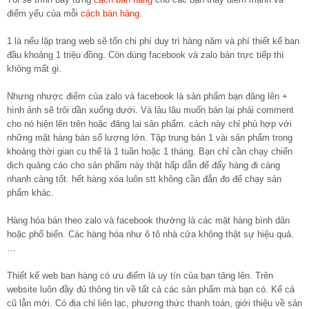
điểm yếu của mỗi
cách bán hàng
.
1 là nếu lập trang web sẽ tốn chi phí duy trì hàng năm và phí thiết kế ban
đầu khoảng 1 triệu đồng. Còn dùng facebook và zalo bán trực tiếp thì
không mất gì.
Nhưng nhược điểm của zalo và facebook là sản phẩm bạn đăng lên +
hình ảnh sẽ trôi dần xuống dưới. Và lâu lâu muốn bán lại phải comment
cho nó hiện lên trên hoặc đăng lai sản phẩm. cách này chỉ phù hợp với
những mặt hàng bán số lượng lớn. Tập trung bán 1 vài sản phẩm trong
khoảng thời gian cụ thể là 1 tuần hoặc 1 tháng. Bạn chỉ cần chạy chiến
dịch quảng cáo cho sản phẩm này thật hấp dẫn để đẩy hàng đi càng
nhanh càng tốt. hết hàng xóa luôn stt không cần đắn đo để chạy sản
phẩm khác.
Hàng hóa bán theo zalo và facebook thường là các mặt hàng bình dân
hoặc phổ biến. Các hàng hóa như ô tô nhà cửa không thật sự hiệu quả.
…
Thiết kế web ban hàng có ưu điểm là uy tín của bạn tăng lên. Trên
website luôn đầy đủ thông tin về tất cả các sản phẩm mà bạn có. Kể cả
cũ lẫn mới. Có địa chỉ liên lạc, phương thức thanh toán, giới thiệu về sản