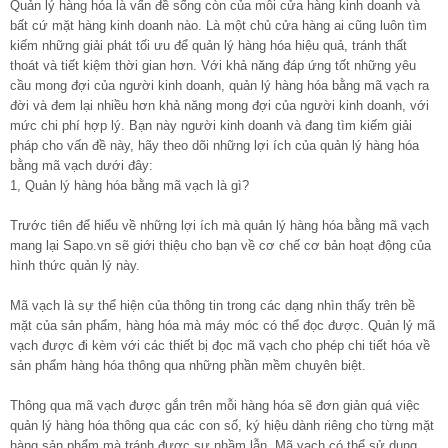
Quản lý hàng hóa là vấn đề sống còn của mỗi cửa hàng kinh doanh và
bất cứ mặt hàng kinh doanh nào. Là một chủ cửa hàng ai cũng luôn tìm
kiếm những giải phát tối ưu để quản lý hàng hóa hiệu quả, tránh thất
thoát và tiết kiệm thời gian hơn. Với khả năng đáp ứng tốt những yêu
cầu mong đợi của người kinh doanh, quản lý hàng hóa bằng mã vạch ra
đời và đem lại nhiều hơn khả năng mong đợi của người kinh doanh, với
mức chi phí hợp lý. Bạn này người kinh doanh và đang tìm kiếm giải
pháp cho vấn đề này, hãy theo dõi những lợi ích của quản lý hàng hóa
bằng mã vạch dưới đây:
1, Quản lý hàng hóa bằng mã vạch là gì?
Trước tiên để hiểu về những lợi ích mà quản lý hàng hóa bằng mã vạch
mang lại Sapo.vn sẽ giới thiệu cho bạn về cơ chế cơ bản hoạt động của
hình thức quản lý này.
Mã vạch là sự thể hiện của thông tin trong các dạng nhìn thấy trên bề
mặt của sản phẩm, hàng hóa mà máy móc có thể đọc được. Quản lý mã
vạch được đi kèm với các thiết bị đọc mã vạch cho phép chi tiết hóa về
sản phẩm hàng hóa thông qua những phần mềm chuyên biệt.
Thông qua mã vạch được gắn trên mỗi hàng hóa sẽ đơn giản quá việc
quản lý hàng hóa thông qua các con số, ký hiệu dành riêng cho từng mặt
hàng sản phẩm mà tránh được sự nhầm lẫn. Mã vạch có thể sử dụng